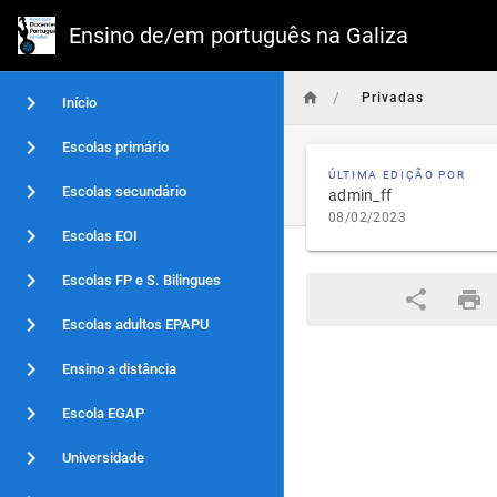
Ensino de/em português na Galiza
/
Privadas
Início
Escolas primário
ÚLTIMA EDIÇÃO POR
Escolas secundário
admin_ff
08/02/2023
Escolas EOI
Escolas FP e S. Bilingues
Escolas adultos EPAPU
Ensino a distância
Escola EGAP
Universidade